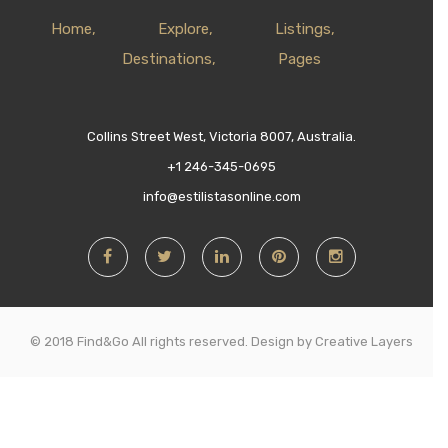
Home
Explore
Listings
Destinations
Pages
Collins Street West, Victoria 8007, Australia.
+1 246-345-0695
info@estilistasonline.com
© 2018 Find&Go All rights reserved. Design by Creative Layers