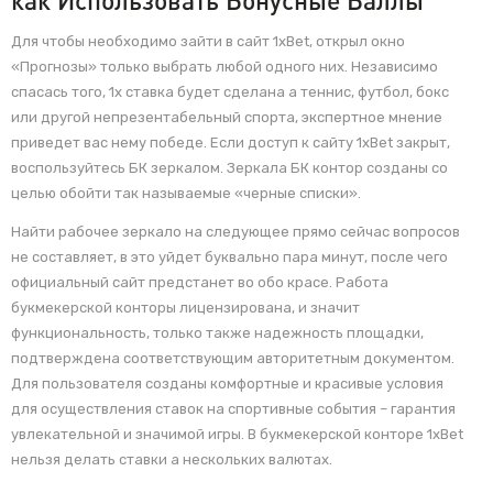
Для чтобы необходимо зайти в сайт 1xBet, открыл окно
«Прогнозы» только выбрать любой одного них. Независимо
спасась того, 1x ставка будет сделана а теннис, футбол, бокс
или другой непрезентабельный спорта, экспертное мнение
приведет вас нему победе. Если доступ к сайту 1xBet закрыт,
воспользуйтесь БК зеркалом. Зеркала БК контор созданы со
целью обойти так называемые «черные списки».
Найти рабочее зеркало на следующее прямо сейчас вопросов
не составляет, в это уйдет буквально пара минут, после чего
официальный сайт предстанет во обо красе. Работа
букмекерской конторы лицензирована, и значит
функциональность, только также надежность площадки,
подтверждена соответствующим авторитетным документом.
Для пользователя созданы комфортные и красивые условия
для осуществления ставок на спортивные события – гарантия
увлекательной и значимой игры. В букмекерской конторе 1xBet
нельзя делать ставки а нескольких валютах.