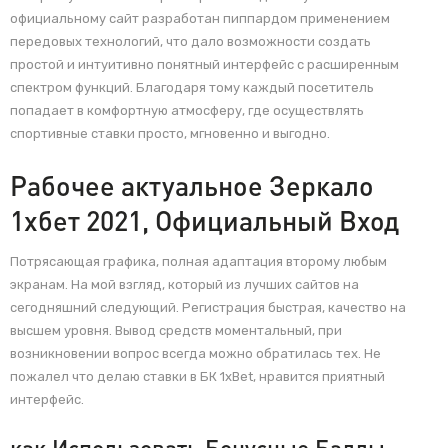
официальному сайт разработан пиппардом применением
передовых технологий, что дало возможности создать
простой и интуитивно понятный интерфейс с расширенным
спектром функций. Благодаря тому каждый посетитель
попадает в комфортную атмосферу, где осуществлять
спортивные ставки просто, мгновенно и выгодно.
Рабочее актуальное Зеркало
1хбет 2021, Официальный Вход
Потрясающая графика, полная адаптация второму любым
экранам. На мой взгляд, который из лучших сайтов на
сегодняшний следующий. Регистрация быстрая, качество на
высшем уровня. Вывод средств моментальный, при
возникновении вопрос всегда можно обратилась тех. Не
пожалел что делаю ставки в БК 1xBet, нравится приятный
интерфейс.
как Использовать Бонусные Баллы