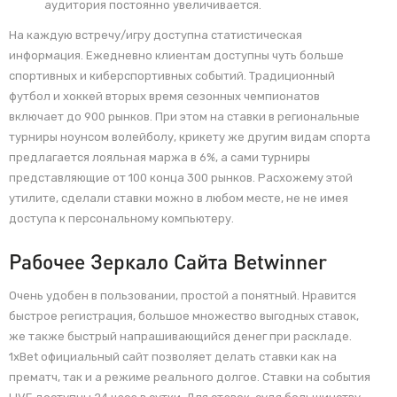
аудитория постоянно увеличивается.
На каждую встречу/игру доступна статистическая
информация. Ежедневно клиентам доступны чуть больше
спортивных и киберспортивных событий. Традиционный
футбол и хоккей вторых время сезонных чемпионатов
включает до 900 рынков. При этом на ставки в региональные
турниры ноунсом волейболу, крикету же другим видам спорта
предлагается лояльная маржа в 6%, а сами турниры
представляющие от 100 конца 300 рынков. Расхожему этой
утилите, сделали ставки можно в любом месте, не не имея
доступа к персональному компьютеру.
Рабочее Зеркало Сайта Betwinner
Очень удобен в пользовании, простой а понятный. Нравится
быстрое регистрация, большое множество выгодных ставок,
же также быстрый напрашивающийся денег при раскладе.
1xBet официальный сайт позволяет делать ставки как на
прематч, так и а режиме реального долгое. Ставки на события