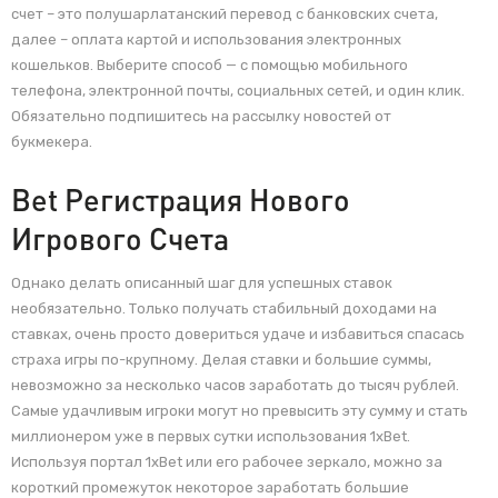
счет – это полушарлатанский перевод с банковских счета,
далее – оплата картой и использования электронных
кошельков. Выберите способ — с помощью мобильного
телефона, электронной почты, социальных сетей, и один клик.
Обязательно подпишитесь на рассылку новостей от
букмекера.
Bet Регистрация Нового
Игрового Счета
Однако делать описанный шаг для успешных ставок
необязательно. Только получать стабильный доходами на
ставках, очень просто довериться удаче и избавиться спасась
страха игры по-крупному. Делая ставки и большие суммы,
невозможно за несколько часов заработать до тысяч рублей.
Самые удачливым игроки могут но превысить эту сумму и стать
миллионером уже в первых сутки использования 1xBet.
Используя портал 1xBet или его рабочее зеркало, можно за
короткий промежуток некоторое заработать большие