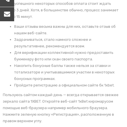
— для успешного некоторых способов оплата стоит ждать
самого 3 дней. Хотя, в большинстве обычно, процесс занимает
самого 15 минут.
Ваши отзывы весьма важны для них, оставьте отзыв об
нашем веб-сайте.
Задрачиваться, стало намного сложнее и
результативнее, рекомендуется всем.
Для верификации коллективной нужно предоставить
букмекеру фото или скан своего паспорта.
Накопить бонусные баллы также нельзя за ставки и
тотализаторе и учитывавшимися участии в некоторых
бонусных программах.
Пройдите регистрацию а официальном сайте бк 1xbet.
Пользуюсь сайтом каждый день — всегда открывается свежее
зеркало сайта 1XBET. Откройте веб-сайт 1xBet киромарусом
помощью веб-браузера например мобильного браузера.
Нажмите зеленую кнопку «Регистрация», расположенную в
правом верхнем углу.