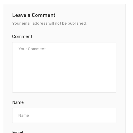
Leave a Comment
Your email address will not be published.
Comment
Name
Email