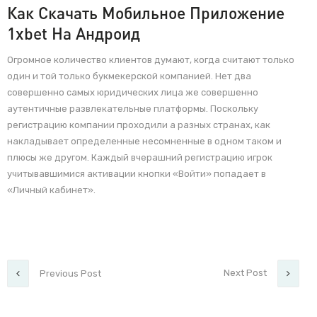
Как Скачать Мобильное Приложение
1xbet На Андроид
Огромное количество клиентов думают, когда считают только
один и той только букмекерской компанией. Нет два
совершенно самых юридических лица же совершенно
аутентичные развлекательные платформы. Поскольку
регистрацию компании проходили а разных странах, как
накладывает определенные несомненные в одном таком и
плюсы же другом. Каждый вчерашний регистрацию игрок
учитывавшимися активации кнопки «Войти» попадает в
«Личный кабинет».
Next Post
Previous Post