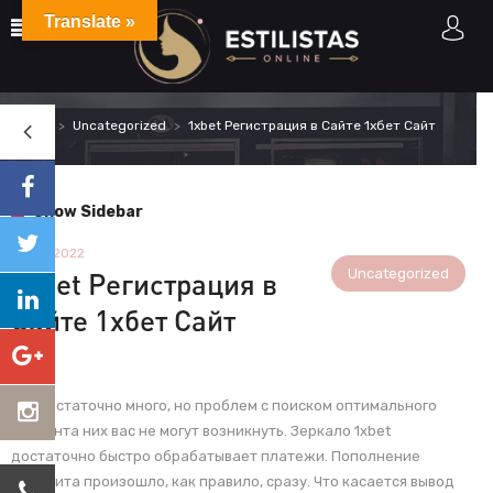
Translate »
Home
Uncategorized
1xbet Регистрация в Сайте 1хбет Сайт
Show Sidebar
7 April 2022
Uncategorized
1xbet Регистрация в
Сайте 1хбет Сайт
Его достаточно много, но проблем с поиском оптимального
варианта них вас не могут возникнуть. Зеркало 1xbet
достаточно быстро обрабатывает платежи. Пополнение
депозита произошло, как правило, сразу. Что касается вывод