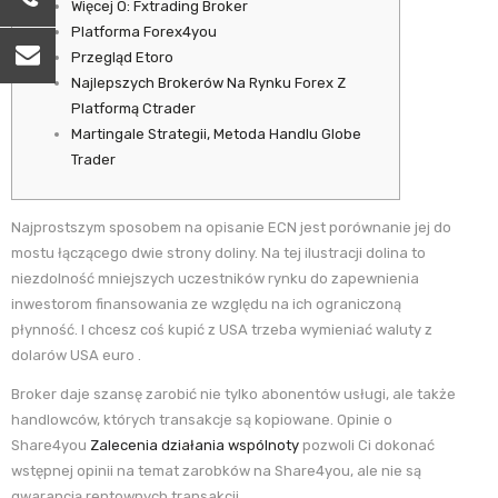
Więcej O: Fxtrading Broker
Platforma Forex4you
Przegląd Etoro
Najlepszych Brokerów Na Rynku Forex Z
Platformą Ctrader
Martingale Strategii, Metoda Handlu Globe
Trader
Najprostszym sposobem na opisanie ECN jest porównanie jej do
mostu łączącego dwie strony doliny. Na tej ilustracji dolina to
niezdolność mniejszych uczestników rynku do zapewnienia
inwestorom finansowania ze względu na ich ograniczoną
płynność. I chcesz coś kupić z USA trzeba wymieniać waluty z
dolarów USA euro .
Broker daje szansę zarobić nie tylko abonentów usługi, ale także
handlowców, których transakcje są kopiowane. Opinie o
Share4you
Zalecenia działania wspólnoty
pozwoli Ci dokonać
wstępnej opinii na temat zarobków na Share4you, ale nie są
gwarancją rentownych transakcji.