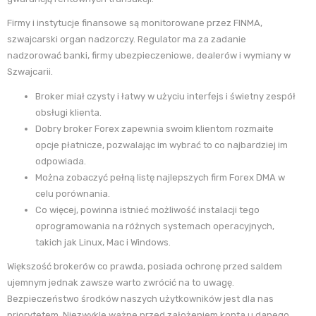
Firmy i instytucje finansowe są monitorowane przez FINMA,
szwajcarski organ nadzorczy. Regulator ma za zadanie
nadzorować banki, firmy ubezpieczeniowe, dealerów i wymiany w
Szwajcarii.
Broker miał czysty i łatwy w użyciu interfejs i świetny zespół
obsługi klienta.
Dobry broker Forex zapewnia swoim klientom rozmaite
opcje płatnicze, pozwalając im wybrać to co najbardziej im
odpowiada.
Można zobaczyć pełną listę najlepszych firm Forex DMA w
celu porównania.
Co więcej, powinna istnieć możliwość instalacji tego
oprogramowania na różnych systemach operacyjnych,
takich jak Linux, Mac i Windows.
Większość brokerów co prawda, posiada ochronę przed saldem
ujemnym jednak zawsze warto zwrócić na to uwagę.
Bezpieczeństwo środków naszych użytkowników jest dla nas
priorytetem. Niezwykle ważne przed założeniem konta u danego