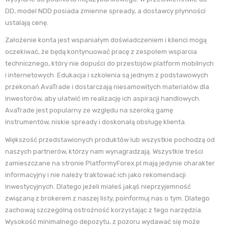
DD, model NDD posiada zmienne spready, a dostawcy płynności
ustalają cenę.
Założenie konta jest wspaniałym doświadczeniem i klienci mogą
oczekiwać, że będą kontynuować pracę z zespołem wsparcia
technicznego, który nie dopuści do przestojów platform mobilnych
i internetowych. Edukacja i szkolenia są jednym z podstawowych
przekonań AvaTrade i dostarczają niesamowitych materiałów dla
inwestorów, aby ułatwić im realizację ich aspiracji handlowych.
AvaTrade jest popularny ze względu na szeroką gamę
instrumentów, niskie spready i doskonałą obsługę klienta.
Większość przedstawionych produktów lub wszystkie pochodzą od
naszych partnerów, którzy nam wynagradzają. Wszystkie treści
zamieszczane na stronie PlatformyForex.pl mają jedynie charakter
informacyjny i nie należy traktować ich jako rekomendacji
inwestycyjnych. Dlatego jeżeli miałeś jakąś nieprzyjemność
związaną z brokerem z naszej listy, poinformuj nas o tym. Dlatego
zachowaj szczególną ostrożność korzystając z tego narzędzia.
Wysokość minimalnego depozytu, z pozoru wydawać się może