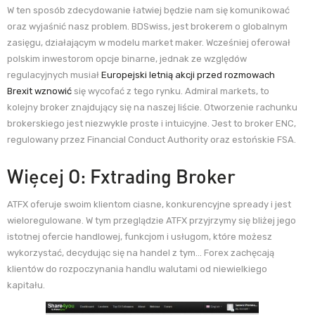
W ten sposób zdecydowanie łatwiej będzie nam się komunikować
oraz wyjaśnić nasz problem. BDSwiss, jest brokerem o globalnym
zasięgu, działającym w modelu market maker. Wcześniej oferował
polskim inwestorom opcje binarne, jednak ze względów
regulacyjnych musiał
Europejski letnią akcji przed rozmowach
Brexit wznowić
się wycofać z tego rynku. Admiral markets, to
kolejny broker znajdujący się na naszej liście. Otworzenie rachunku
brokerskiego jest niezwykle proste i intuicyjne. Jest to broker ENC,
regulowany przez Financial Conduct Authority oraz estońskie FSA.
Więcej O: Fxtrading Broker
ATFX oferuje swoim klientom ciasne, konkurencyjne spready i jest
wieloregulowane. W tym przeglądzie ATFX przyjrzymy się bliżej jego
istotnej ofercie handlowej, funkcjom i usługom, które możesz
wykorzystać, decydując się na handel z tym… Forex zachęcają
klientów do rozpoczynania handlu walutami od niewielkiego
kapitału.