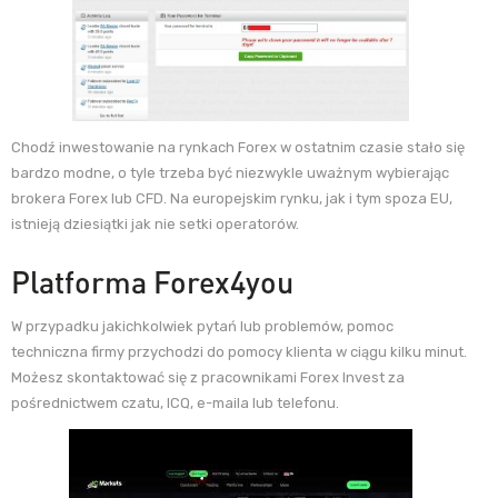
Chodź inwestowanie na rynkach Forex w ostatnim czasie stało się
bardzo modne, o tyle trzeba być niezwykle uważnym wybierając
brokera Forex lub CFD. Na europejskim rynku, jak i tym spoza EU,
istnieją dziesiątki jak nie setki operatorów.
Platforma Forex4you
W przypadku jakichkolwiek pytań lub problemów, pomoc
techniczna firmy przychodzi do pomocy klienta w ciągu kilku minut.
Możesz skontaktować się z pracownikami Forex Invest za
pośrednictwem czatu, ICQ, e-maila lub telefonu.