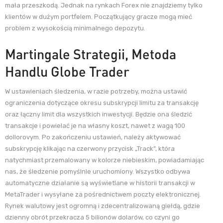
mała przeszkodą. Jednak na rynkach Forex nie znajdziemy tylko
klientów w dużym portfelem. Początkujący gracze mogą mieć
problem z wysokością minimalnego depozytu.
Martingale Strategii, Metoda
Handlu Globe Trader
W ustawieniach śledzenia, w razie potrzeby, można ustawić
ograniczenia dotyczące okresu subskrypcji limitu za transakcję
oraz łączny limit dla wszystkich inwestycji. Będzie ona śledzić
transakcje i powielać je na własny koszt, nawet z wagą 100
dollorovym. Po zakończeniu ustawień, należy aktywować
subskrypcję klikając na czerwony przycisk „Track”, która
natychmiast przemalowany w kolorze niebieskim, powiadamiając
nas, że śledzenie pomyślnie uruchomiony. Wszystko odbywa
automatyczne działanie są wyświetlane w historii transakcji w
MetaTrader i wysyłane za pośrednictwem poczty elektronicznej.
Rynek walutowy jest ogromną i zdecentralizowaną giełdą, gdzie
dzienny obrót przekracza 5 bilionów dolarów, co czyni go