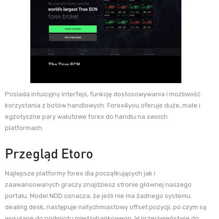
Posiada intuicyjny interfejs, funkcję dostosowywania i możliwość
korzystania z botów handlowych. Forex4you oferuje duże, małe i
egzotyczne pary walutowe forex do handlu na swoich
platformach.
Przegląd Etoro
Najlepsze platformy forex dla początkujących jak i
zaawansowanych graczy znajdziesz stronie głównej naszego
portalu. Model NDD oznacza, że jeśli nie ma żadnego systemu
dealing desk, następuje natychmiastowy offset pozycji, po czym są
wysyłane do podmiotu międzybankowego. W przeciwieństwie do