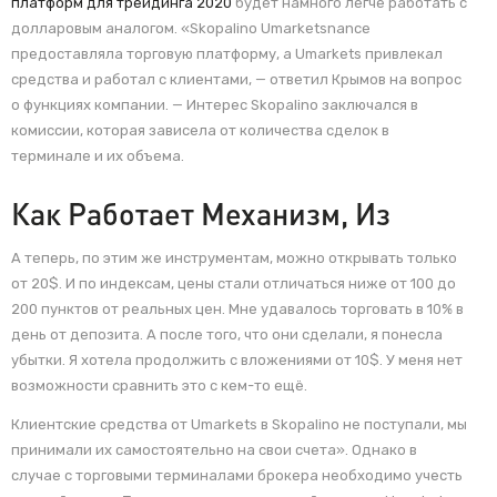
платформ для трейдинга 2020
будет намного легче работать с
долларовым аналогом. «Skopalino Umarketsnance
предоставляла торговую платформу, а Umarkets привлекал
средства и работал с клиентами, — ответил Крымов на вопрос
о функциях компании. — Интерес Skopalino заключался в
комиссии, которая зависела от количества сделок в
терминале и их объема.
Как Работает Механизм, Из
А теперь, по этим же инструментам, можно открывать только
от 20$. И по индексам, цены стали отличаться ниже от 100 до
200 пунктов от реальных цен. Мне удавалось торговать в 10% в
день от депозита. А после того, что они сделали, я понесла
убытки. Я хотела продолжить с вложениями от 10$. У меня нет
возможности сравнить это с кем-то ещё.
Клиентские средства от Umarkets в Skopalino не поступали, мы
принимали их самостоятельно на свои счета». Однако в
случае с торговыми терминалами брокера необходимо учесть