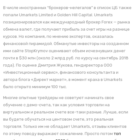
В числе иностранных “брокеров-нелегалов” в список ЦБ также
попали Umarkets Limited и Golden Hill Capital. Umarkets
позиционировался как международный брокер Forex — рынка
обмена валют, где получают прибыль за счет игры на разнице
курсов. Но компания, по мнению экспертов, оказалась
финансовой пирамидой. Обманутые инвесторы на созданном
ими сайте StopKrymov оценивают объем исчезнувших денег
почти в $30 млн (около 2 млрд руб. по курсу на сентябрь 2018
года). По оценке Дмитрия Жукова, гендиректора ООО
«Инвестиционный сервис», финансового консультанта и
автора блога «Директ маркет», в момент краха в Umarkets
было открыто минимум 100 тыс.
Многие опытные трейдеры не советуют начинать свое
обучение с демо-счета, так как условия торговли на
виртуальном и реальном счете все-таки разные. Лучше, если
вы будете обучаться на центовом счете, это реальная
торговля. Только им не обладает Umarkets, отзывы клиентов
по этому поводу выражают сожаление. Просто потом
топ