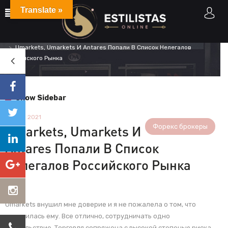
Translate »
Home
Форекс брокеры
Umarkets, Umarkets И Antares Попали В Список Нелегалов
Российского Рынка
Show Sidebar
12 April 2021
Форекс брокеры
Umarkets, Umarkets И
Antares Попали В Список
Нелегалов Российского Рынка
Umarkets внушил мне доверие и я не пожалела о том, что
доверилась ему. Все отлично, сотрудничать одно
удовольствие. Торговля сопряжена с высокой степенью риска.