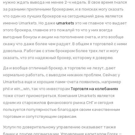
нужно ждать вывода не менее 2-ч недель. В свое время гнался
за разными приличными брокерами, и в поисках могу сказать
что один из лучших брокеров на сегодняшний день является
именно Umarkets. Но даже
umarkets
это не главное что выдает
этого брокера, главное это пожалуй то что у них всегда
выгодные бонусы и акции на пополнение счета, и это вообще
скажу что даже более чем радует. В общем я торговлей с ними
довольна. Работаю с этим брокером более трех лет и могу
сказать, что это надежный брокер, которому я доверяю.
Да и вообще отличный брокер, в торговлю не лезут, дают
нормально работать, с выводом никаких проблем. Сейчас у
Umarketsа еще и хорошие памм-счета появились, например
phil и win_win, так что инвесторам
Торговля на колебаниях
тоже стоит присмотреться. Компания Umarkets является
одним из старожилов финансового рынка СНГ и сегодня
пользуется популярностью благодаря своим качественным
торговым и сопутствующим сервисам.
Услуги по доверительному управлению оказывают также
банки и другие организации. Управление капиталом Forex —