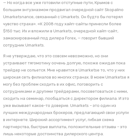
— Но когда все уже готовили отступные пути, Крымов с
большим энтузиазмом продвигал очередной сайт Skopalino
Umarketsnance, связанный с Umarkets. Он будто бы потерял
чувство страха». «К 2008 году хайп-сайты принесли более
$150 тыс. Их и вложили в Umarkets, очередной хайп-сайт,
замаскированный под дилера Forex, — говорит бывший
сотрудник Umarkets.
Я не утверждаю, что это совсем невозможно, но они
устраивают тягомотину оочень долгую, похоже ожидая пока
трейдер не сольется. Мне нравится в Umarketsе то, что у них
широкая сеть филиалов во многих странах. В моем Umarketsе я
могу без проблем сходить в их офис, поговорить с
сотрудниками и другими трейдерами, посоветоваться с ними,
сходить на семинар, пообщаться с директором филиала. И это
уже вызывает какое-то доверие. Umarkets – это один из
лучших международных брокеров, предлагающий свои услуги
в интернете. Широкий ассортимент услуг, гибкая схема
партнерства, быстрые выплаты, положительные отзывы – это
лишь некоторые достоинства дилерского центра.