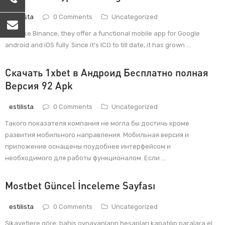
estilista
0 Comments
Uncategorized
Just like Binance, they offer a functional mobile app for Google
android and iOS fully. Since it’s ICO to till date, it has grown ...
Скачать 1xbet в Андроид Бесплатно полная
Версия 92 Apk
estilista
0 Comments
Uncategorized
Такого показателя компания не могла бы достичь кроме
развития мобильного направления. Мобильная версия и
приложение оснащены поудобнее интерфейсом и
необходимого для работы функционалом. Если ...
Mostbet Güncel İnceleme Sayfası
estilista
0 Comments
Uncategorized
Şikayetlere göre; bahis oynayanların hesapları kapatılıp paralara el