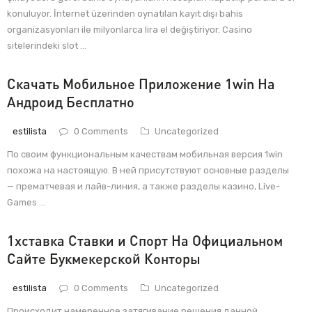
konuluyor. İnternet üzerinden oynatılan kayıt dışı bahis
organizasyonları ile milyonlarca lira el değiştiriyor. Casino
sitelerindeki slot ...
Скачать Мобильное Приложение 1win На
Андроид Бесплатно
estilista
0 Comments
Uncategorized
По своим функциональным качествам мобильная версия 1win
похожа на настоящую. В ней присутствуют основные разделы
— прематчевая и лайв-линия, а также разделы казино, Live-
Games ...
1хставка Ставки и Спорт На Официальном
Сайте Букмекерской Конторы
estilista
0 Comments
Uncategorized
Происходит намеренное затягивание решения данной