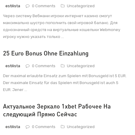
estilista
0 Comments
Uncategorized
Через систему Вебмани игроки интернет казино смогут
максимально шустро пополнить свой игровой баланс. Для
однозначный средств на виртуальные кошельки Webmoney
игроку нужно указать только ...
25 Euro Bonus Ohne Einzahlung
estilista
0 Comments
Uncategorized
Der maximal erlaubte Einsatz zum Spielen mit Bonusgeld ist 5 EUR.
Der maximale Einsatz für das Spielen mit Bonusgeld ist auch 5
EUR. Jener ...
Актуальное Зеркало 1xbet Рабочее На
следующий Прямо Сейчас
estilista
0 Comments
Uncategorized