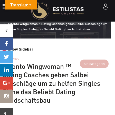
Translate »
Home
Sin categoría
Toronto Wingwoman ™ Dating Coaches geben Salbei Ratschläge um
zu helfen Singles Siehe das Beliebt Dating Landschaftsbau
Show Sidebar
9 May 2022
Sin categoría
Toronto Wingwoman ™
Dating Coaches geben Salbei
Ratschläge um zu helfen Singles
Siehe das Beliebt Dating
Landschaftsbau