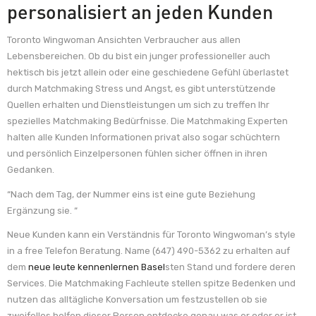
personalisiert an jeden Kunden
Toronto Wingwoman Ansichten Verbraucher aus allen
Lebensbereichen. Ob du bist ein junger professioneller auch
hektisch bis jetzt allein oder eine geschiedene Gefühl überlastet
durch Matchmaking Stress und Angst, es gibt unterstützende
Quellen erhalten und Dienstleistungen um sich zu treffen Ihr
spezielles Matchmaking Bedürfnisse. Die Matchmaking Experten
halten alle Kunden Informationen privat also sogar schüchtern
und persönlich Einzelpersonen fühlen sicher öffnen in ihren
Gedanken.
“Nach dem Tag, der Nummer eins ist eine gute Beziehung
Ergänzung sie. “
Neue Kunden kann ein Verständnis für Toronto Wingwoman’s style
in a free Telefon Beratung. Name (647) 490-5362 zu erhalten auf
dem
neue leute kennenlernen Basel
sten Stand und fordere deren
Services. Die Matchmaking Fachleute stellen spitze Bedenken und
nutzen das alltägliche Konversation um festzustellen ob sie
zweifellos helfen dieser Person entdecke genau was er oder er ist