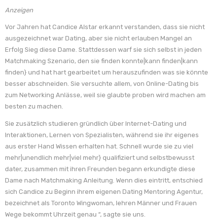
Anzeigen
Vor Jahren hat Candice Alstar erkannt verstanden, dass sie nicht
ausgezeichnet war Dating, aber sie nicht erlauben Mangel an
Erfolg Sieg diese Dame. Stattdessen warf sie sich selbst in jeden
Matchmaking Szenario, den sie finden konnte|kann finden|kann
finden} und hat hart gearbeitet um herauszufinden was sie könnte
besser abschneiden. Sie versuchte allem, von Online-Dating bis
zum Networking Anlässe, weil sie glaubte proben wird machen am
besten zu machen.
Sie zusätzlich studieren gründlich über Internet-Dating und
Interaktionen, Lernen von Spezialisten, während sie ihr eigenes
aus erster Hand Wissen erhalten hat. Schnell wurde sie zu viel
mehr|unendlich mehr|viel mehr} qualifiziert und selbstbewusst
dater, zusammen mit ihren Freunden begann erkundigte diese
Dame nach Matchmaking Anleitung. Wenn dies eintritt, entschied
sich Candice zu Beginn ihrem eigenen Dating Mentoring Agentur,
bezeichnet als Toronto Wingwoman, lehren Männer und Frauen
Wege bekommt Uhrzeit genau “, sagte sie uns.