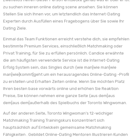
zu suchen inneren online dating scene ansehen. Sie können
Stellen Sie sich Ihnen vor, um letztendlich das Internet-Dating
Experten durch Ausfüllen eines Fragebogens über Sie sowie Ihr
Dating Ziele.
Einmal das Team Funktionen erreicht verstehe dich, sie empfehlen
bestimmte Premium Services, einschließlich Matchmaking oder
Privat Training, für Sie zu erfüllen persönlich. Candice erwähnte
die am häufigsten verwendete Service ist die Internet-Dating
Erfolg System sein, das Singles durch {wie man|wie man|wie
man|wie|kommt|geht um ein herausragendes Online-Dating -Profil
zu erstellen und Erhalten Zeiten online. Wenn Sie möchten Platz
Ihren besten base vorwärts online und erhöhen Sie Reaktion
Preise, Sie können nehmen eine ganze Seite {aus dem|aus
dem|aus dem|außerhalb des Spielbuchs der Toronto Wingwoman.
Auf der anderen Seite, Toronto Wingwoman’s 12-wöchiger
Matchmaking Training Trainingskurs konzentriert sich
hauptsächlich auf Entwickeln gemeinsame Matchmaking
Fähigkeiten . Gebildet Online-Dating Mentoren Illustrieren Kunden